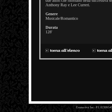
due attori che ritornano nella successiva s
Anthony Ray e Lee Curreri.
Genere
Musicale/Romantico
Durata
128'
Connectiva Sas - P.I. 0230654