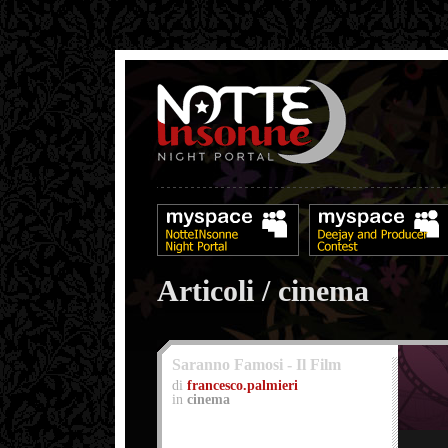
Articoli / cinema
Saranno Famosi - Il Film
di
francesco.palmieri
in
cinema