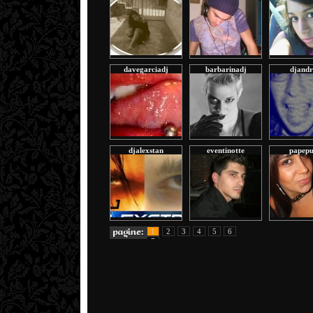
davegarciadj
barbarinadj
djand
djalexstan
eventinotte
papep
1
2
3
4
5
6
7