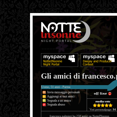
Gli amici di francesco
Uomo, 51 anni - Parma
Invia messaggio personale
Aggiungi ai tuoi amici
Segnala a un amico
Segnala abuso
Voti personalpage:
94
francesco.palmieri ha 258 amici su NotteINsonne.