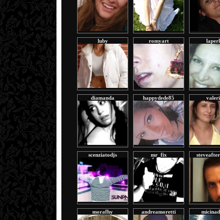
luby
romyart
laper
diamanda
happydede85
valer
scenziatodjs
mr_fix
steveafte
morafhy
andreamoretti
micinad