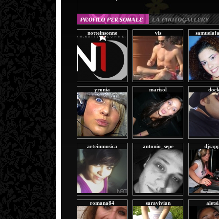
notteinsonne
vis
samuelafa
yronia
marisol
doc
arteinmusica
antonio_sepe
djsap
romana84
saravivian
alets