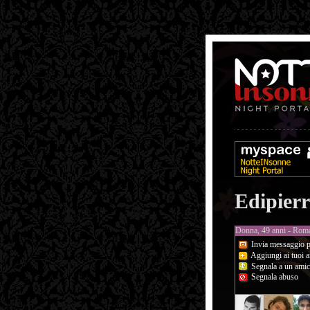
Edipier
Donna, 49 anni - Rom
Invia messaggio p
Aggiungi ai tuoi a
Segnala a un ami
Segnala abuso