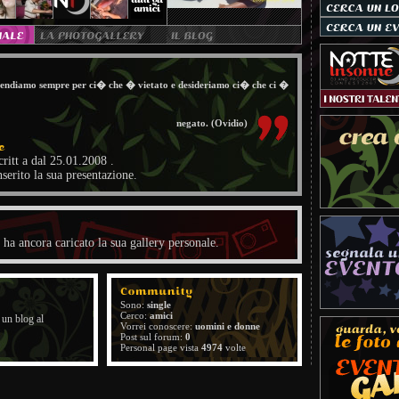
ndiamo sempre per ci� che � vietato e desideriamo ci� che ci �
negato. (Ovidio)
scritt a dal 25.01.2008 .
serito la sua presentazione.
 ha ancora caricato la sua gallery personale.
Sono:
single
Cerco:
amici
 un blog al
Vorrei conoscere:
uomini e donne
Post sul forum:
0
Personal page vista
4974
volte