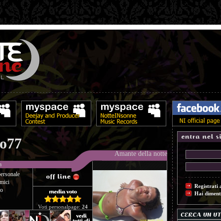
ro77
Amante della notte
a
ersonale
mici
Registrati 
co
Hai diment
Voti personalpage:
24