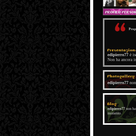
Prope
edipierro77
è i
Non ha ancora in
edipierro77
non
edipierro77
non ha
momento.