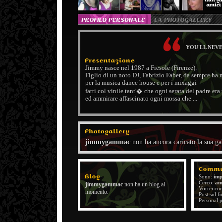
YOU'LL NEV
Jimmy nasce nel 1987 a Fiesole (Firenze).
Figlio di un noto DJ, Fabrizio Faber, da sempre ha 
per la musica dance house e per i mixaggi
fatti col vinile tant'� che ogni serata del padre er
ed ammirare affascinato ogni mossa che ...
jimmygammac
non ha ancora caricato la sua ga
Sono:
imp
Cerco:
am
jimmygammac
non ha un blog al
Vorrei co
momento.
Post sul 
Personal 