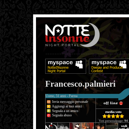
Francesco.palmieri
Uomo, 51 anni - Parma
Invia messaggio personale
Aggiungi ai tuoi amici
Segnala a un amico
Segnala abuso
Voti personalpage:
94