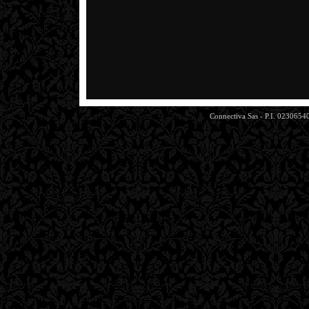
03.07.2007
Federico Scavo su NotteInsonne
29.06.2007
Catrina Davies su NotteInsonne
Connectiva Sas - P.I. 0230654