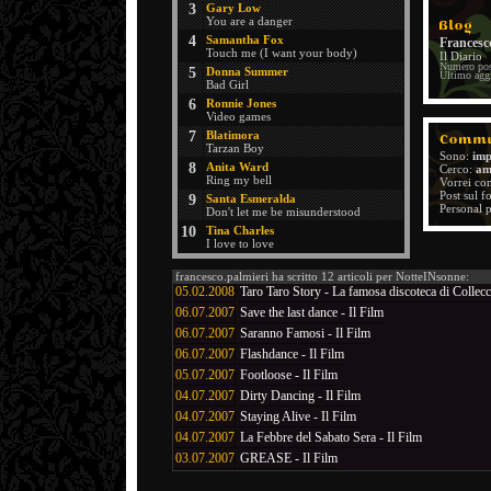
3
Gary Low
You are a danger
4
Samantha Fox
Francesc
Touch me (I want your body)
Il Diario
Numero pos
5
Donna Summer
Ultimo agg
Bad Girl
6
Ronnie Jones
Video games
7
Blatimora
Tarzan Boy
Sono:
imp
8
Anita Ward
Cerco:
am
Ring my bell
Vorrei co
Post sul 
9
Santa Esmeralda
Personal 
Don't let me be misunderstood
10
Tina Charles
I love to love
francesco.palmieri ha scritto 12 articoli per NotteINsonne:
05.02.2008
Taro Taro Story - La famosa discoteca di Collec
06.07.2007
Save the last dance - Il Film
06.07.2007
Saranno Famosi - Il Film
06.07.2007
Flashdance - Il Film
05.07.2007
Footloose - Il Film
04.07.2007
Dirty Dancing - Il Film
04.07.2007
Staying Alive - Il Film
04.07.2007
La Febbre del Sabato Sera - Il Film
03.07.2007
GREASE - Il Film
03.07.2007
NotteINsonne intervista Catrina Davies