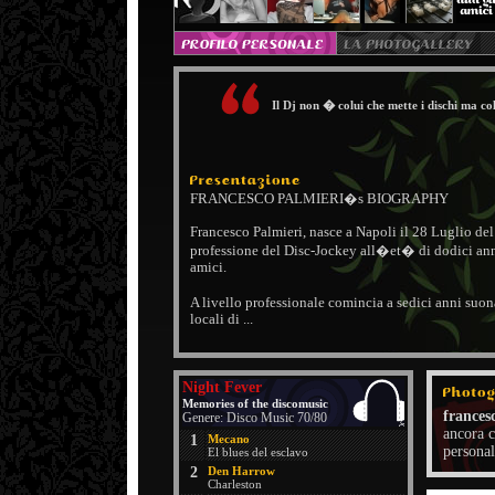
Il Dj non � colui che mette i dischi ma col
FRANCESCO PALMIERI�s BIOGRAPHY
Francesco Palmieri, nasce a Napoli il 28 Luglio del
professione del Disc-Jockey all�et� di dodici anni
amici.
A livello professionale comincia a sedici anni su
locali di ...
Night Fever
Memories of the discomusic
frances
Genere: Disco Music 70/80
ancora c
1
Mecano
personal
El blues del esclavo
2
Den Harrow
Charleston